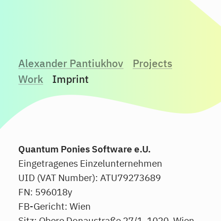
Alexander Pantiukhov
Projects
Work
Imprint
Quantum Ponies Software e.U.
Eingetragenes Einzelunternehmen
UID (VAT Number): ATU79273689
FN: 596018y
FB-Gericht: Wien
Sitz: Obere Donaustraße 27/1, 1020, Wien,